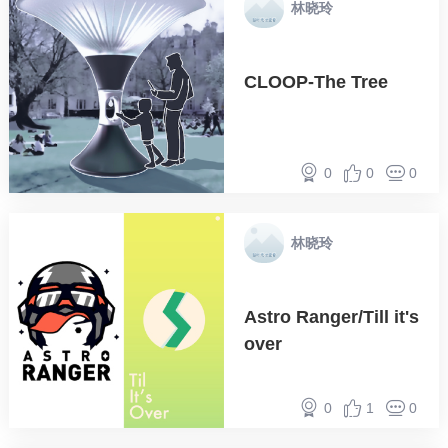
林晓玲
CLOOP-The Tree
0
0
0
林晓玲
Astro Ranger/Till it's
over
0
1
0