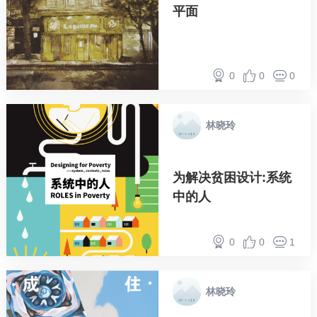
平面
0
0
0
林晓玲
为解决贫困设计:系统
中的人
0
0
1
林晓玲