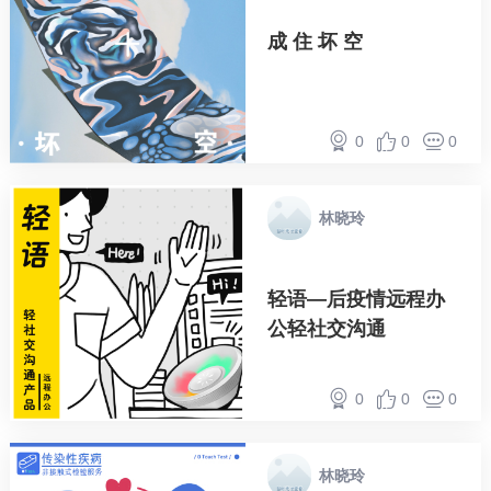
成 住 坏 空
0
0
0
林晓玲
轻语—后疫情远程办
公轻社交沟通
0
0
0
林晓玲